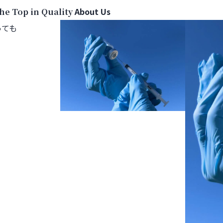
About Us
e Top in Quality
っても