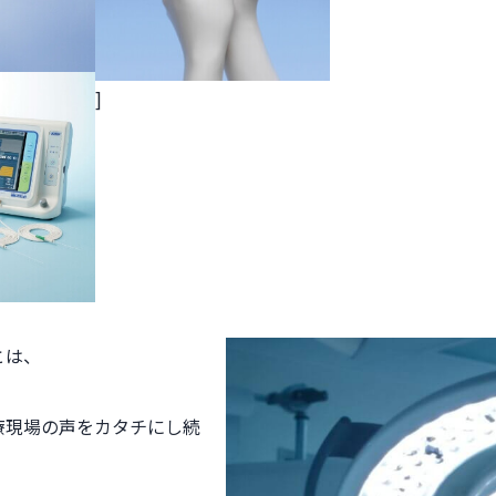
]
とは、
療現場の声をカタチにし続